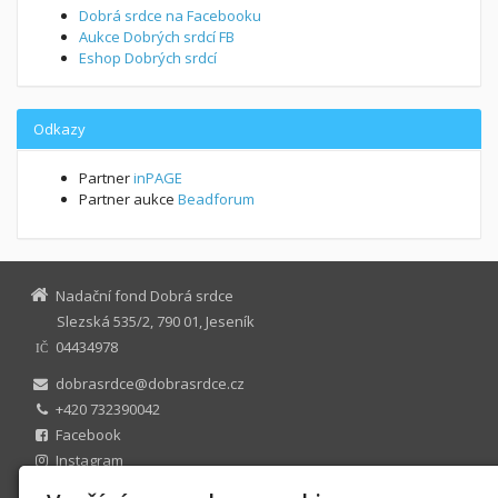
Dobrá srdce na Facebooku
Aukce Dobrých srdcí FB
Eshop Dobrých srdcí
Odkazy
Partner
inPAGE
Partner aukce
Beadforum
Nadační fond Dobrá srdce
Slezská 535/2, 790 01, Jeseník
04434978
IČ
dobrasrdce@dobrasrdce.cz
+420 732390042
Facebook
Instagram
Twitter