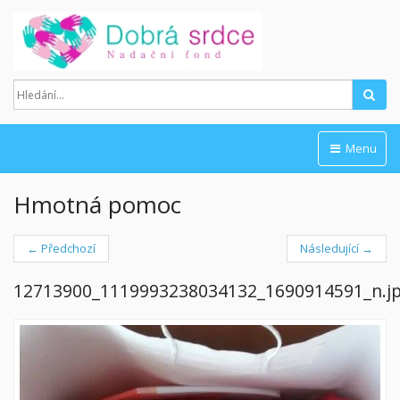
Hled
Menu
Hmotná pomoc
← Předchozí
Následující →
12713900_1119993238034132_1690914591_n.j