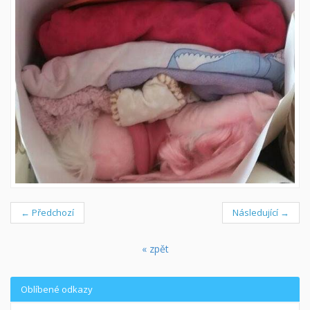
← Předchozí
Následující →
« zpět
Oblíbené odkazy