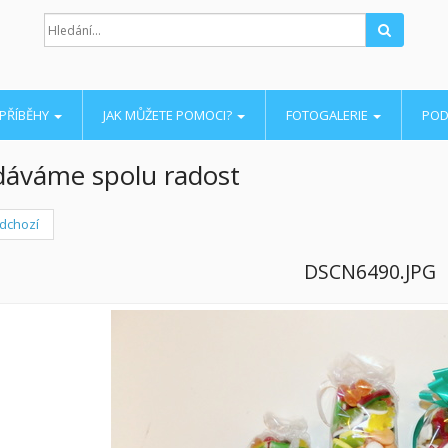
Hledat
PŘÍBĚHY
JAK MŮŽETE POMOCI?
FOTOGALERIE
POD
áváme spolu radost
dchozí
DSCN6490.JPG