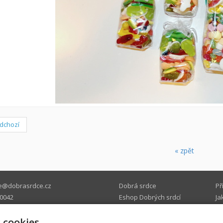
dchozí
« zpět
e@dobrasrdce.cz
Dobrá srdce
Př
0042
Eshop Dobrých srdcí
Ja
 cookies