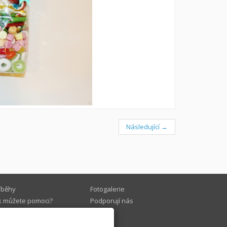
Následující →
íběhy
Fotogalerie
k můžete pomoci?
Podporují nás