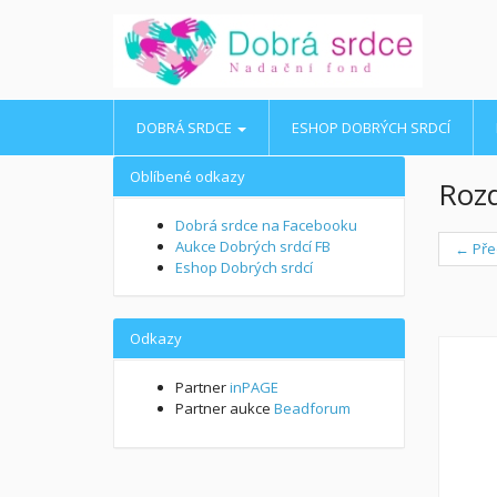
DOBRÁ SRDCE
ESHOP DOBRÝCH SRDCÍ
Oblíbené odkazy
Rozd
Dobrá srdce na Facebooku
Aukce Dobrých srdcí FB
← Pře
Eshop Dobrých srdcí
Odkazy
Partner
inPAGE
Partner aukce
Beadforum