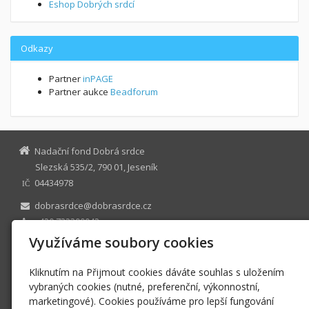
Eshop Dobrých srdcí
Odkazy
Partner
inPAGE
Partner aukce
Beadforum
Nadační fond Dobrá srdce
Slezská 535/2, 790 01, Jeseník
04434978
IČ
dobrasrdce@dobrasrdce.cz
+420 732390042
Facebook
Využíváme soubory cookies
Instagram
Twitter
Kliknutím na Přijmout cookies dáváte souhlas s uložením
TripAdvisor
vybraných cookies (nutné, preferenční, výkonnostní,
marketingové). Cookies používáme pro lepší fungování
N 1211 vedená u Krajského soudu v Ostravě