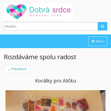
Hled
Menu
Rozdáváme spolu radost
← Předchozí
Korálky pro Aličku