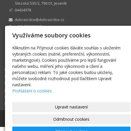
Slezská 535/2, 790 01, Jeseník
04434978
IČ
dobrasrdce@dobrasrdce.cz
+420 732390042
Facebook
Využíváme soubory cookies
Instagram
Twitter
Kliknutím na Přijmout cookies dáváte souhlas s uložením
TripAdvisor
vybraných cookies (nutné, preferenční, výkonnostní,
marketingové). Cookies používáme pro lepší fungování
N 1211 vedená u Krajského soudu v Ostravě
našeho webu, měření jeho výkonnosti a cílení a
Dobrá srdce
personalizaci reklam. To jaké cookies budou uloženy,
Eshop Dobrých srdcí
můžete svobodně rozhodnout pod tlačítkem Upravit
Příběhy
nastavení.
Jak můžete pomoci?
Prohlášení o cookies.
Fotogalerie
Podporují nás
Upravit nastavení
© 2026
Nadační fond Dobrá srdce
|
Mapa webu
Odmítnout cookies