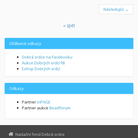
Následující →
« zpět
Oblíbené odkazy
Dobrá srdce na Facebooku
Aukce Dobrých srdcí FB
Eshop Dobrých srdcí
Odkazy
Partner
inPAGE
Partner aukce
Beadforum
Nadační fond Dobrá srdce