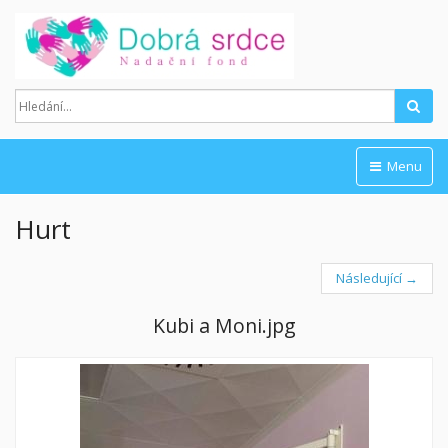
Hled
Menu
Hurt
Následující →
Kubi a Moni.jpg