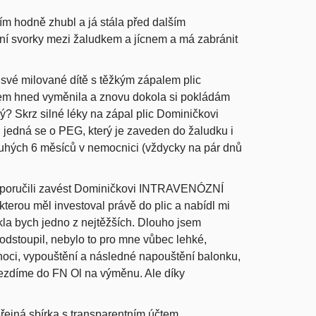
ím hodně zhubl a já stála před dalším
 svorky mezi žaludkem a jícnem a má zabránit
 své milované dítě s těžkým zápalem plic
em hned vyměnila a znovu dokola si pokládám
? Skrz silné léky na zápal plic Dominičkovi
, jedná se o PEG, který je zaveden do žaludku i
louhých 6 měsíců v nemocnici (vždycky na pár dnů
 doporučili zavést Dominičkovi INTRAVENÓZNÍ
terou měl investoval právě do plic a nabídl mi
la bych jedno z nejtěžších. Dlouho jsem
odstoupil, nebylo to pro mne vůbec lehké,
 noci, vypouštění a následné napouštění balonku,
ezdíme do FN Ol na výměnu. Ale díky
řejná sbírka s transparentním účtem.