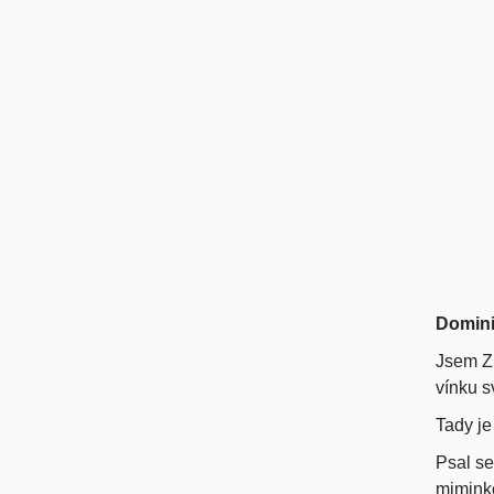
Domini
Jsem Z
vínku s
Tady je
Psal se
miminko