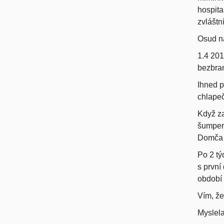
hospita
zvláštní
Osud ná
1.4 201
bezbran
I
hned p
chlapeč
Když za
šumpers
Domča s
Po 2 tý
s první
období 
Vím, že
Myslela