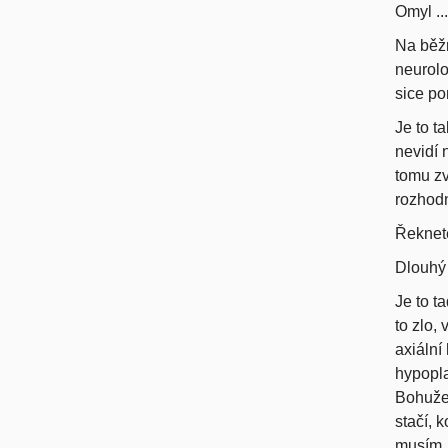
Omyl ...
Na běžn
neurolo
sice po
Je to t
nevidí 
tomu zv
rozhodn
Řeknete
Dlouhý 
Je to t
to zlo,
axiální
hypopla
Bohužel
stačí, 
musím, 