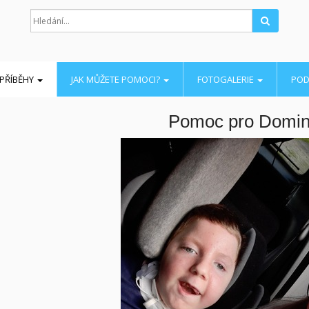
Hledat
PŘÍBĚHY
JAK MŮŽETE POMOCI?
FOTOGALERIE
POD
Pomoc pro Domin