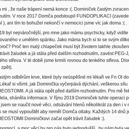
 mi , že naše trápení nemá konce :(. Dominiček častým zvracen
nutím. V roce 2017 Domča podstoupil FUNDOPLIKACI (zavedení
í ), ani tím to bohužel nekončí v nemocici jsme víc jak doma :( .
9 byl nejnáročnější, pro mne jako mámu psychicky, když vidíte
bovaného v umělém spánku. Jako máma bych si to se svým dítk
proč? Proč ten malý chlapeček musí být životem takhle zkoušený
 trávit žaludek a já stála před dalším rozhodnutím, zavést PEG-J
ého střeva. V té době jsme krmili rovnou do tenkého střeva. D
zpět).
astým odběrům krve, které byly neúspěšné mi lékaři ve Fn Ol
ékař si všiml, jak Dominička vyčerpává dýchání, veškerou sílu k
STOMII. A já stála opět před dalším rozhodnutím. Pro mě řek
ela, sháněla informace. V říjnu 2019 Dominiček tuhle operaci p
jsem se naučit nové věci, odsávání hlenů několikrát za den i v
 se musí vypouštět aby neměl Domča otlaky. Každých 14 dnů j
STOMII Dominičkovi začal opět trávit žaludek :).
pomocí, a moc věcí by pro nás bylo jednodušší , by nám byla ve