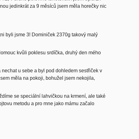
jednou jedinkrát za 9 měsíců jsem měla horečky nic
tni byli jsme 3! Dominiček 2370g takový malý
lomouc kvůli poklesu srdíčka, druhý den mého
a nechat u sebe a byl pod dohledem sestřiček v
jsem měla na pokoji
, bohužel jsem nekojila,
díme se speciální lahvičkou na krmení, ale také
ojtovu metodu a pro mne jako mámu začalo