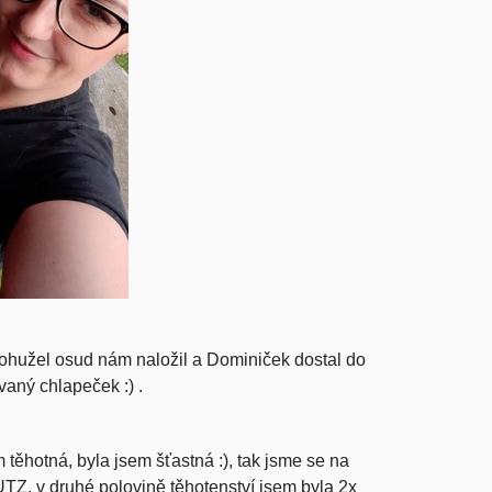
užel osud nám naložil a Dominiček dostal do
ovaný chlapeček :) .
těhotná, byla jsem šťastná :), tak jsme se na
UTZ, v druhé polovině těhotenství jsem byla 2x