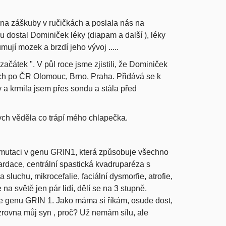
 na záškuby v ručičkách a poslala nás na
u dostal Dominiček léky (diapam a další ), léky
ují mozek a brzdí jeho vývoj .....
ačátek ". V půl roce jsme zjistili, že Dominiček
ích po ČR Olomouc, Brno, Praha. Přidává se k
 a krmila jsem přes sondu a stála před
bych věděla co trápí mého chlapečka.
 mutaci v genu GRIN1, která způsobuje všechno
tardace, centrální spastická kvadruparéza s
 sluchu, mikrocefalie, faciální dysmorfie, atrofie,
a světě jen pár lidí, dělí se na 3 stupně.
e genu GRIN 1. Jako máma si říkám, osude dost,
zrovna můj syn , proč? Už nemám sílu, ale