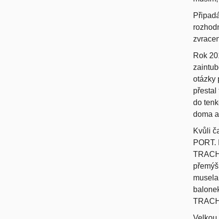
Připadá
rozhod
zvracen
Rok 201
zaintu
otázky 
přestal
do tenk
doma a 
Kvůli č
PORT. L
TRACHEO
přemýšl
musela 
balonek
TRACHEO
Velkou 