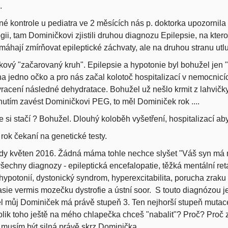
.
é kontrole u pediatra ve 2 měsících nás p. doktorka upozornila
gii, tam Dominičkovi zjistili druhou diagnozu Epilepsie,
na ktero
máhají zmírňovat epileptické záchvaty, ale na druhou stranu utlum
akový "začarovaný kruh". Epilepsie a hypotonie byl bohužel jen "z
na jedno očko a pro nás začal kolotoč hospitalizací v nemocnic
racení následné dehydratace. Bohužel už nešlo krmit z lahvičky
utím zavést Dominičkovi PEG, to měl Dominiček rok ....
 si stačí ? Bohužel. Dlouhý koloběh vyšetření, hospitalizací a
rok čekaní na genetické testy.
ady květen 2016. Žádná máma tohle nechce slyšet "Váš syn má
 všechny diagnozy - epileptická encefalopatie, těžká mentální re
 hypotonií, dystonický syndrom, hyperexcitabilita, porucha zraku a
sie vermis mozečku dystrofie a ústní soor. S touto diagnózou je n
 můj Dominiček má právě stupeň 3. Ten nejhorší stupeň mutac
kolik toho ještě na mého chlapečka chceš "nabalit"? Proč? Proč 
musím být silná právě skrz Dominička.