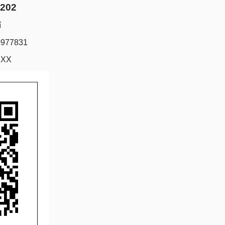
3202
í
0977831
XXX