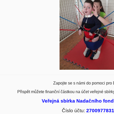
Zapojte se s námi do pomoci pro
Přispět můžete finanční částkou na účet veřejné sbírk
Veřejná sbírka Nadačního fon
Číslo účtu:
2700977831