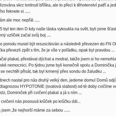
lizována skrz tvrdnutí bříška, ale to přeci k těhotenství patří a 
ho řeknete si .....
m ale moc nepřál .....
5 byl ten den D kdy naše láska vykoukla na svět, byli jsme šťas
ný uzlíček začal svůj boj ....
o porodu musel být resuscitován a následně převezen do FN O
ka převezli zpět s tím, že je vše v pořádku, opak byl pravdou ...
čal plakat, přestával dýchat a modral, takže jsem si ho nemohl
ké nemocnici. Po týdnu jsme byli konečně spolu a Dominička 
e nechtěl přisát, tak byl krmený přes sondu do žaludku ...
dnech nastal pro nás druhý velký den, jedeme domu! Domů odjíž
 diagnozou HYPOTONIE (svalová slabost) od té doby cvičíme v
slz, Dominiček při cvičení plakal a já s ním ...
 cvičení nás posouvá krůček po krůčku dál...
 jsem ,že nejhorší máme za sebou ......