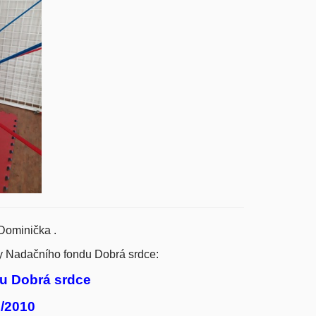
 Dominička .
y
Nadačního fondu Dobrá srdce:
du Dobrá srdce
/2010