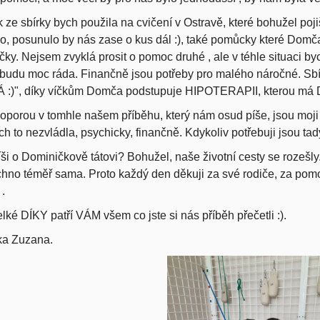
 ze sbírky bych použila na cvičení v Ostravě, které bohužel po
, posunulo by nás zase o kus dál :), také pomůcky které Domča p
ky. Nejsem zvyklá prosit o pomoc druhé , ale v téhle situaci by
budu moc ráda. Finančně jsou potřeby pro malého náročné. S
 :)", díky víčkům Domča podstupuje HIPOTERAPII, kterou má
oporou v tomhle našem příběhu, který nám osud píše, jsou moji 
ch to nezvládla, psychicky, finančně. Kdykoliv potřebuji jsou ta
ši o Dominičkově tátovi? Bohužel, naše životní cesty se rozešly
hno téměř sama. Proto každý den děkuji za své rodiče, za pomo
 .
lké DÍKY patří VÁM všem co jste si nás příběh přečetli :).
a Zuzana.