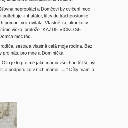
jišťovna neproplácí a Domčovi by cvičení moc
otřebuje -inhalátor, filtry do tracheostomie,
ch pomoc moc uvítala. Vlastně za jakoukoliv
bíráme víčka, protože "KAŽDÉ VÍČKO SE
 Domča moc rád.
rodiče, sestra a vlastně celá moje rodina. Bez
dy pro nás, pro mne a Dominička.
. O to je to pro mě jako mámu všechno těžší, být
c a podporu co v nich máme ..... " Díky mami a