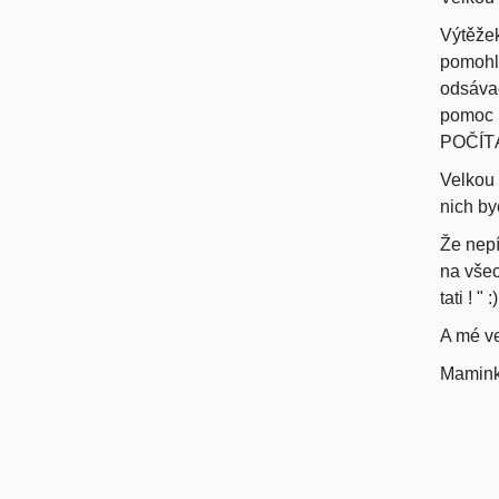
Výtěžek
pomohlo
odsávač
pomoc 
POČÍTÁ
Velkou 
nich by
Že nepí
na všec
tati ! " :)
A mé ve
Mamink