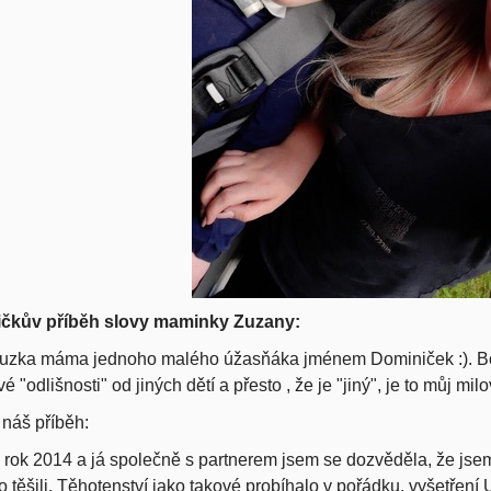
čkův příběh slovy maminky Zuzany:
uzka máma jednoho malého úžasňáka jménem Dominiček :). Boh
vé "
odlišnosti" od jiných dětí a přesto , že je "jiný", je to můj mil
 náš příběh:
 rok 2014 a já společně s partnerem jsem se dozvěděla, že jsem 
 těšili. Těhotenství jako takové probíhalo v pořádku, vyšetření 