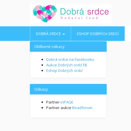
DOBRÁ SRDCE
ESHOP DOBRÝCH SRDCÍ
Oblíbené odkazy
Dobrá srdce na Facebooku
Aukce Dobrých srdcí FB
Eshop Dobrých srdcí
Odkazy
Partner
inPAGE
Partner aukce
Beadforum