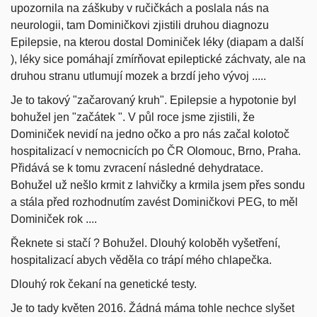
upozornila na záškuby v ručičkách a poslala nás na
neurologii, tam Dominičkovi zjistili druhou diagnozu
Epilepsie,
na kterou dostal Dominiček léky (diapam a další
), léky sice pomáhají zmírňovat epileptické záchvaty, ale na
druhou stranu utlumují mozek a brzdí jeho vývoj .....
Je to takový "začarovaný kruh". Epilepsie a hypotonie byl
bohužel jen "začátek ". V půl roce jsme zjistili, že
Dominiček nevidí na jedno očko a pro nás začal kolotoč
hospitalizací v nemocnicích po ČR Olomouc, Brno, Praha.
Přidává se k tomu zvracení následné dehydratace.
Bohužel už nešlo krmit z lahvičky a krmila jsem přes sondu
a stála před rozhodnutím zavést Dominičkovi PEG, to měl
Dominiček rok ....
Řeknete si stačí ? Bohužel. Dlouhý koloběh vyšetření,
hospitalizací abych věděla co trápí mého chlapečka.
Dlouhý rok čekaní na genetické testy.
Je to tady květen 2016. Žádná máma tohle nechce slyšet