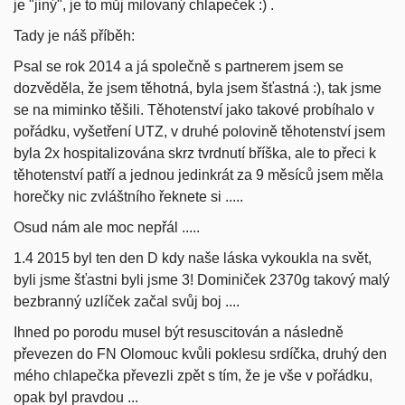
je "jiný", je to můj milovaný chlapeček :) .
Tady je náš příběh:
Psal se rok 2014 a já společně s partnerem jsem se
dozvěděla, že jsem těhotná, byla jsem šťastná :), tak jsme
se na miminko těšili. Těhotenství jako takové probíhalo v
pořádku, vyšetření UTZ, v druhé polovině těhotenství jsem
byla 2x hospitalizována skrz tvrdnutí bříška, ale to přeci k
těhotenství patří a jednou jedinkrát za 9 měsíců jsem měla
horečky nic zvláštního řeknete si .....
Osud nám ale moc nepřál .....
1.4 2015 byl ten den D kdy naše láska vykoukla na svět,
byli jsme šťastni byli jsme 3! Dominiček 2370g takový malý
bezbranný uzlíček začal svůj boj ....
I
hned po porodu musel být resuscitován a následně
převezen do FN Olomouc kvůli poklesu srdíčka, druhý den
mého chlapečka převezli zpět s tím, že je vše v pořádku,
opak byl pravdou ...