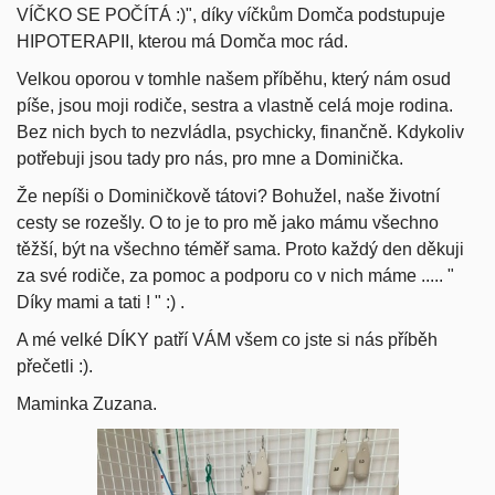
VÍČKO SE POČÍTÁ :)", díky víčkům Domča podstupuje
HIPOTERAPII, kterou má Domča moc rád.
Velkou oporou v tomhle našem příběhu, který nám osud
píše, jsou moji rodiče, sestra a vlastně celá moje rodina.
Bez nich bych to nezvládla, psychicky, finančně. Kdykoliv
potřebuji jsou tady pro nás, pro mne a Dominička.
Že nepíši o Dominičkově tátovi? Bohužel, naše životní
cesty se rozešly. O to je to pro mě jako mámu všechno
těžší, být na všechno téměř sama. Proto každý den děkuji
za své rodiče, za pomoc a podporu co v nich máme ..... "
Díky mami a tati ! " :) .
A mé velké DÍKY patří VÁM všem co jste si nás příběh
přečetli :).
Maminka Zuzana.