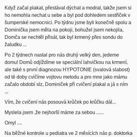
Když začal plakat, přestával dýchat a modral, takže jsem si
ho nemohla nechat u sebe a byl pod dohledem sestřiček v
šumperské nemocnici. Po týdnu jsme byli konečně spolu a
Dominička jsem měla na pokoji
, bohužel jsem nekojila,
Domča se nechtěl přisát, tak byl krmený přes sondu do
žaludku ...
Po 2 týdnech nastal pro nás druhý velký den, jedeme
domu! Domů odjíždíme se speciální lahvičkou na krmení,
ale také s první diagnozou HYPOTONIE (svalová slabost)
od té doby cvičíme vojtovu metodu a pro mne jako mámu
začalo období slz, Dominiček při cvičení plakal a já s ním
...
Vím, že cvičení nás posouvá krůček po krůčku dál...
Myslela jsem ,že nejhorší máme za sebou ......
Omyl ....
Na běžné kontrole u pediatra ve 2 měsících nás p. doktorka