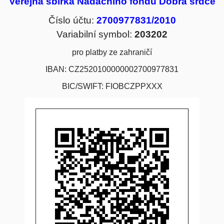
Veřejná sbírka Nadačního fondu Dobrá srdce
Číslo účtu:
2700977831/2010
Variabilní symbol:
203202
pro platby ze zahraničí
IBAN: CZ2520100000002700977831
BIC/SWIFT: FIOBCZPPXXX