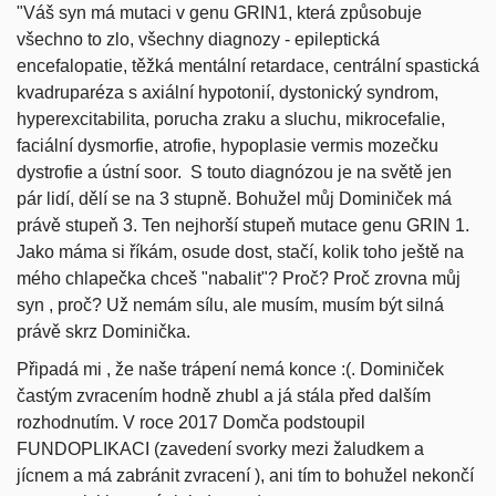
"Váš syn má mutaci v genu GRIN1, která způsobuje
všechno to zlo, všechny diagnozy - epileptická
encefalopatie, těžká mentální retardace, centrální spastická
kvadruparéza s axiální hypotonií, dystonický syndrom,
hyperexcitabilita, porucha zraku a sluchu, mikrocefalie,
faciální dysmorfie, atrofie, hypoplasie vermis mozečku
dystrofie a ústní soor. S touto diagnózou je na světě jen
pár lidí, dělí se na 3 stupně. Bohužel můj Dominiček má
právě stupeň 3. Ten nejhorší stupeň mutace genu GRIN 1.
Jako máma si říkám, osude dost, stačí, kolik toho ještě na
mého chlapečka chceš "nabalit"? Proč? Proč zrovna můj
syn , proč? Už nemám sílu, ale musím, musím být silná
právě skrz Dominička.
Připadá mi , že naše trápení nemá konce :(. Dominiček
častým zvracením hodně zhubl a já stála před dalším
rozhodnutím. V roce 2017 Domča podstoupil
FUNDOPLIKACI (zavedení svorky mezi žaludkem a
jícnem a má zabránit zvracení ), ani tím to bohužel nekončí