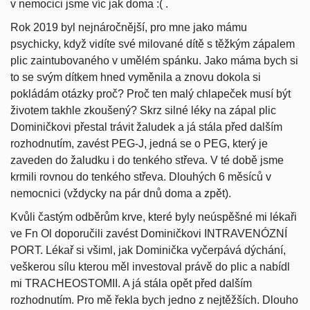
v nemocici jsme víc jak doma :( .
Rok 2019 byl nejnáročnější, pro mne jako mámu
psychicky, když vidíte své milované dítě s těžkým zápalem
plic zaintubovaného v umělém spánku. Jako máma bych si
to se svým dítkem hned vyměnila a znovu dokola si
pokládám otázky proč? Proč ten malý chlapeček musí být
životem takhle zkoušený? Skrz silné léky na zápal plic
Dominičkovi přestal trávit žaludek a já stála před dalším
rozhodnutím, zavést PEG-J, jedná se o PEG, který je
zaveden do žaludku i do tenkého střeva. V té době jsme
krmili rovnou do tenkého střeva. Dlouhých 6 měsíců v
nemocnici (vždycky na pár dnů doma a zpět).
Kvůli častým odběrům krve, které byly neúspěšné mi lékaři
ve Fn Ol doporučili zavést Dominičkovi INTRAVENÓZNÍ
PORT. Lékař si všiml, jak Dominička vyčerpává dýchání,
veškerou sílu kterou měl investoval právě do plic a nabídl
mi TRACHEOSTOMII. A já stála opět před dalším
rozhodnutím. Pro mě řekla bych jedno z nejtěžších. Dlouho