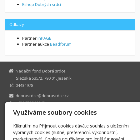
Eshop Dobrých srdcí
Odkazy
Partner
inPAGE
Partner aukce
Beadforum
Nadační fond Dobrá srdce
Slezská 535/2, 790 01, Jeseník
04434978
IČ
dobrasrdce@dobrasrdce.cz
+420 732390042
Facebook
Využíváme soubory cookies
Instagram
Twitter
Kliknutím na Přijmout cookies dáváte souhlas s uložením
TripAdvisor
vybraných cookies (nutné, preferenční, výkonnostní,
marketingové). Cookies používáme pro lepší fungování
N 1211 vedená u Krajského soudu v Ostravě