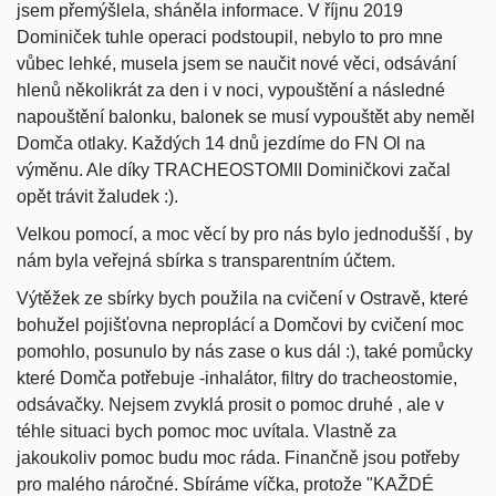
jsem přemýšlela, sháněla informace. V říjnu 2019
Dominiček tuhle operaci podstoupil, nebylo to pro mne
vůbec lehké, musela jsem se naučit nové věci, odsávání
hlenů několikrát za den i v noci, vypouštění a následné
napouštění balonku, balonek se musí vypouštět aby neměl
Domča otlaky. Každých 14 dnů jezdíme do FN Ol na
výměnu. Ale díky TRACHEOSTOMII Dominičkovi začal
opět trávit žaludek :).
Velkou pomocí, a moc věcí by pro nás bylo jednodušší , by
nám byla veřejná sbírka s transparentním účtem.
Výtěžek ze sbírky bych použila na cvičení v Ostravě, které
bohužel pojišťovna neproplácí a Domčovi by cvičení moc
pomohlo, posunulo by nás zase o kus dál :), také pomůcky
které Domča potřebuje -inhalátor, filtry do tracheostomie,
odsávačky. Nejsem zvyklá prosit o pomoc druhé , ale v
téhle situaci bych pomoc moc uvítala. Vlastně za
jakoukoliv pomoc budu moc ráda. Finančně jsou potřeby
pro malého náročné. Sbíráme víčka, protože "KAŽDÉ