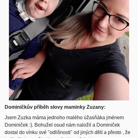
Dominičkův příběh slovy maminky Zuzany:
Jsem Zuzka máma jednoho malého úžasňáka jménem
Dominiček :). Bohužel osud nám naložil a Dominiček
dostal do vínku své "
odlišnosti" od jiných dětí a přesto , že