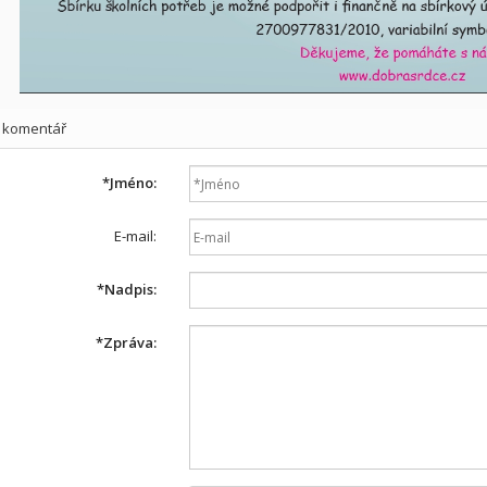
t komentář
*
Jméno:
E-mail:
*
Nadpis:
*
Zpráva: