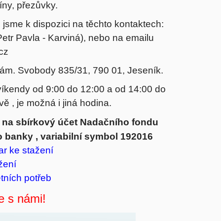
íny, přezůvky.
 jsme k dispozici na těchto kontaktech:
etr Pavla - Karviná), nebo na emailu
cz
nám. Svobody 835/31, 790 01, Jeseník.
kendy od 9:00 do 12:00 a od 14:00 do
ě , je možná i jiná hodina.
ě na sbírkový účet Nadačního fondu
 banky , variabilní symbol 192016
ar
ke stažení
žení
tních potřeb
 s námi!