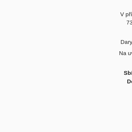
V př
73
Dary
Na u
Sb
D