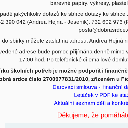
barevné papíry, výkresy, plastel
ípadě jakýchkoliv dotazů ke sbírce dotazy ke sbírce ,
2 390 042 (Andrea Hejná - Jeseník), 732 602 976 (P
posta@dobrasrdce.
 do sbírky můžete zaslat na adresu: Andrea Hejná 
vedené adrese bude pomoc přijímána denně mimo ví
17:00 hod. Po telefonické či emailové domluv
írku školních potřeb je možné podpořit i finančn
obrá srdce číslo 2700977831/2010, zřízeném u Fio
Darovací smlouva - finanční d
Letáček v PDF
ke sta
Aktuální seznam dětí a konkré
Děkujeme, že pomáháte