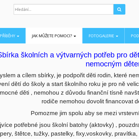
Hledat
PŘÍBĚHY
JAK MŮŽETE POMOCI?
FOTOGALERIE
POD
Sbírka školních a výtvarných potřeb pro dě
nemocným dět
slem a cílem sbírky, je podpořit děti rodin, které ne
ení dětí do školy a start školního roku je pro ně vel
mocné děti , nemohou z důvodu finanční tísně navšt
rodiče nemohou dovolit financovat d
Pomozme jim spolu aby se mezi vrstevník
jvíce potřebné jsou školní batohy (aktovky) , pouzdra
pery, štětce, tužky, pastelky, fixy,voskovky, pravítka, 