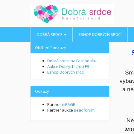
DOBRÁ SRDCE
ESHOP DOBRÝCH SRDCÍ
Oblíbené odkazy
Dobrá srdce na Facebooku
Aukce Dobrých srdcí FB
Eshop Dobrých srdcí
Smy
vybav
a ne
Odkazy
Partner
inPAGE
Partner aukce
Beadforum
Ne
tem