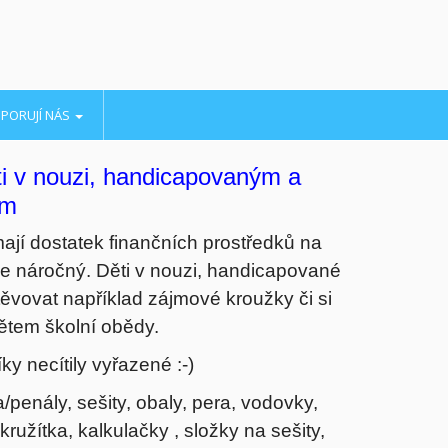
PORUJÍ NÁS
ti v nouzi, handicapovaným a
em
mají dostatek finančních prostředků na
ice náročný. Děti v nouzi, handicapované
ěvovat například zájmové kroužky či si
ětem školní obědy.
y necítily vyřazené :-)
/penály, sešity, obaly, pera, vodovky,
kružítka, kalkulačky , složky na sešity,