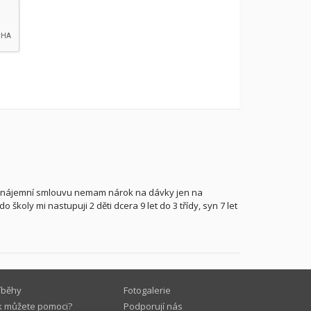
e nájemní smlouvu nemam nárok na dávky jen na
 školy mi nastupuji 2 děti dcera 9 let do 3 třídy, syn 7 let
íběhy
Fotogalerie
k můžete pomoci?
Podporují nás