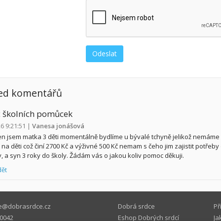
ed komentářů
 školních pomůcek
26 9:21:51
|
Vanesa jonášová
n jsem matka 3 děti momentálně bydlíme u bývalé tchyně jelikož nemám
na děti což činí 2700 Kč a výživné 500 Kč nemam s čeho jim zajistit potřeby do
y, a syn 3 roky do školy. Žádám vás o jakou koliv pomoc děkuji.
ět
e@dobrasrdce.cz
Dobrá srdce
Př
0042
Eshop Dobrých srdcí
Ja