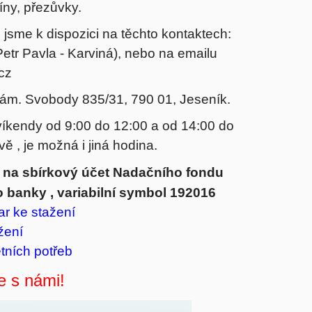
íny, přezůvky.
 jsme k dispozici na těchto kontaktech:
etr Pavla - Karviná), nebo na emailu
cz
nám. Svobody 835/31, 790 01, Jeseník.
kendy od 9:00 do 12:00 a od 14:00 do
ě , je možná i jiná hodina.
ě na sbírkový účet Nadačního fondu
 banky , variabilní symbol 192016
ar
ke stažení
žení
tních potřeb
 s námi!