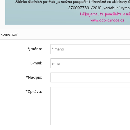
t komentář
*
Jméno:
E-mail:
*
Nadpis:
*
Zpráva: