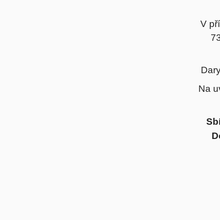
V př
73
Dary
Na u
Sb
D