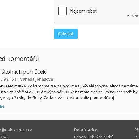
ed komentářů
 školních pomůcek
26 9:21:51
|
Vanesa jonášová
n jsem matka 3 děti momentálně bydlíme u bývalé tchyně jelikož nemám
na děti což činí 2700 Kč a výživné 500 Kč nemam s čeho jim zajistit potřeby do
y, a syn 3 roky do školy. Žádám vás o jakou koliv pomoc děkuji.
ět
e@dobrasrdce.cz
Dobrá srdce
Př
0042
Eshop Dobrých srdcí
Ja