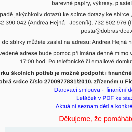
barevné papíry, výkresy, plastel
ípadě jakýchkoliv dotazů ke sbírce dotazy ke sbírce ,
2 390 042 (Andrea Hejná - Jeseník), 732 602 976 (P
posta@dobrasrdce.
 do sbírky můžete zaslat na adresu: Andrea Hejná 
vedené adrese bude pomoc přijímána denně mimo ví
17:00 hod. Po telefonické či emailové domluv
írku školních potřeb je možné podpořit i finančn
obrá srdce číslo 2700977831/2010, zřízeném u Fio
Darovací smlouva - finanční d
Letáček v PDF
ke sta
Aktuální seznam dětí a konkré
Děkujeme, že pomáháte