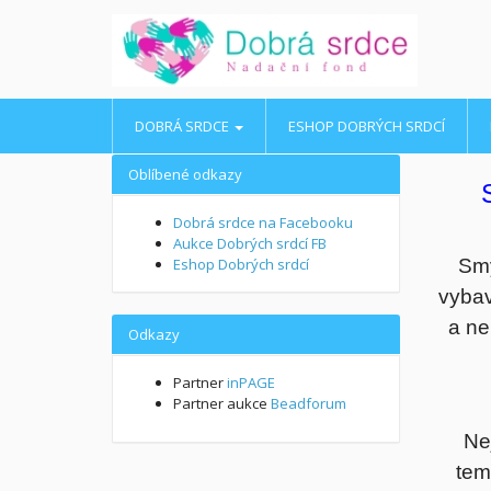
DOBRÁ SRDCE
ESHOP DOBRÝCH SRDCÍ
Oblíbené odkazy
Dobrá srdce na Facebooku
Aukce Dobrých srdcí FB
Eshop Dobrých srdcí
Smy
vybav
a ne
Odkazy
Partner
inPAGE
Partner aukce
Beadforum
Ne
tem