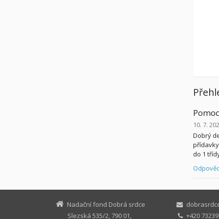
Přehl
Pomoc
10. 7. 20
Dobrý de
přídavky 
do 1 tříd
Odpověd
Nadační fond Dobrá srdce
dobrasrdc
Slezská 535/2, 790 01,
+420 73239