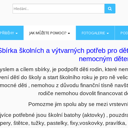
Hledat
PŘÍBĚHY
JAK MŮŽETE POMOCI?
FOTOGALERIE
POD
Sbírka školních a výtvarných potřeb pro dě
nemocným dět
slem a cílem sbírky, je podpořit děti rodin, které ne
ení dětí do školy a start školního roku je pro ně vel
mocné děti , nemohou z důvodu finanční tísně navšt
rodiče nemohou dovolit financovat d
Pomozme jim spolu aby se mezi vrstevník
jvíce potřebné jsou školní batohy (aktovky) , pouzdra
pery, štětce, tužky, pastelky, fixy,voskovky, pravítka, 