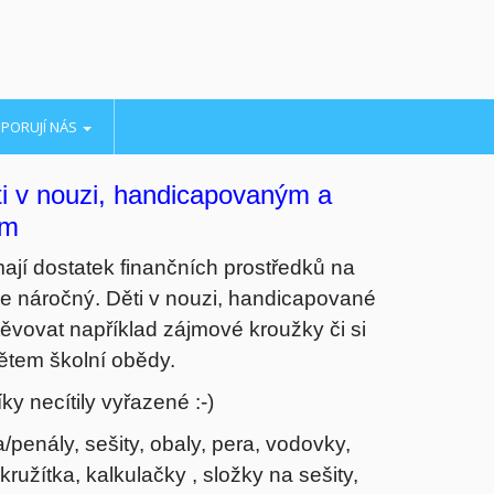
PORUJÍ NÁS
ti v nouzi, handicapovaným a
em
mají dostatek finančních prostředků na
ice náročný. Děti v nouzi, handicapované
ěvovat například zájmové kroužky či si
ětem školní obědy.
y necítily vyřazené :-)
/penály, sešity, obaly, pera, vodovky,
kružítka, kalkulačky , složky na sešity,