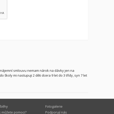
e nájemní smlouvu nemam nárok na dávky jen na
 školy mi nastupuji 2 děti dcera 9 let do 3 třídy, syn 7 let
íběhy
Fotogalerie
k můžete pomoci?
Podporují nás