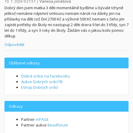
10. 7. 2026 9:21:51
|
Vanesa jonášová
Dobrý den jsem matka 3 děti momentálně bydlíme u bývalé tchyně
jelikož nemáme nájemní smlouvu nemam nárok na dávky jen na
přídavky na děti což činí 2700 Kč a výživné 500 Kč nemam s čeho jim
zajistit potřeby do školy mi nastupuji 2 děti dcera 9 let do 3 třídy, syn 7
let do 1 třídy, a syn 3 roky do školy. Žádám vás o jakou koliv pomoc
děkuji.
Odpovědět
Oblíbené odkazy
Dobrá srdce na Facebooku
Aukce Dobrých srdcí FB
Eshop Dobrých srdcí
Odkazy
Partner
inPAGE
Partner aukce
Beadforum