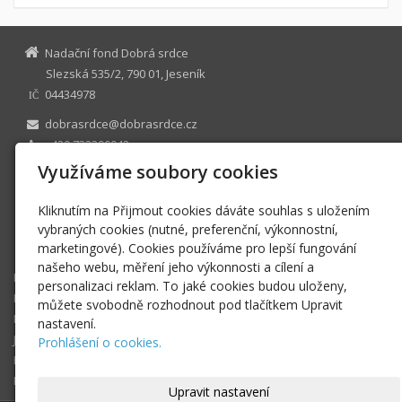
Nadační fond Dobrá srdce
Slezská 535/2, 790 01, Jeseník
04434978
IČ
dobrasrdce@dobrasrdce.cz
+420 732390042
Facebook
Využíváme soubory cookies
Instagram
Twitter
Kliknutím na Přijmout cookies dáváte souhlas s uložením
TripAdvisor
vybraných cookies (nutné, preferenční, výkonnostní,
marketingové). Cookies používáme pro lepší fungování
N 1211 vedená u Krajského soudu v Ostravě
našeho webu, měření jeho výkonnosti a cílení a
Dobrá srdce
personalizaci reklam. To jaké cookies budou uloženy,
Eshop Dobrých srdcí
můžete svobodně rozhodnout pod tlačítkem Upravit
Příběhy
nastavení.
Jak můžete pomoci?
Prohlášení o cookies.
Fotogalerie
Podporují nás
Upravit nastavení