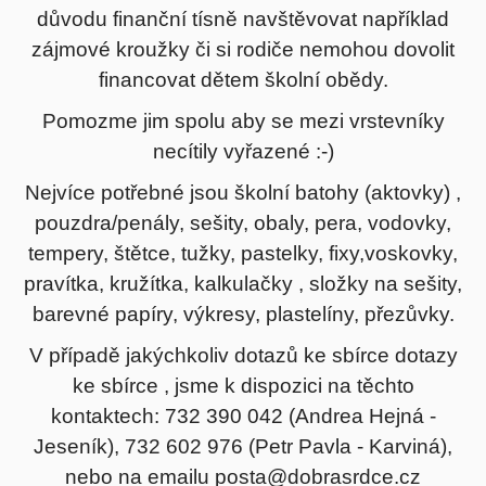
důvodu finanční tísně navštěvovat například
zájmové kroužky či si rodiče nemohou dovolit
financovat dětem školní obědy.
Pomozme jim spolu aby se mezi vrstevníky
necítily vyřazené :-)
Nejvíce potřebné jsou školní batohy (aktovky) ,
pouzdra/penály, sešity, obaly, pera, vodovky,
tempery, štětce, tužky, pastelky, fixy,voskovky,
pravítka, kružítka, kalkulačky , složky na sešity,
barevné papíry, výkresy, plastelíny, přezůvky.
V případě jakýchkoliv dotazů ke sbírce dotazy
ke sbírce , jsme k dispozici na těchto
kontaktech: 732 390 042 (Andrea Hejná -
Jeseník), 732 602 976 (Petr Pavla - Karviná),
nebo na emailu posta@dobrasrdce.cz