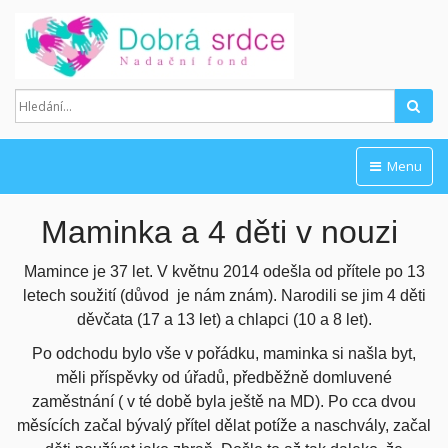
Hled
Menu
Maminka a 4 děti v nouzi
Mamince je 37 let. V květnu 2014 odešla od přítele po 13
letech soužití (důvod je nám znám). Narodili se jim 4 děti
děvčata (17 a 13 let) a chlapci (10 a 8 let).
Po odchodu bylo vše v pořádku, maminka si našla byt,
měli příspěvky od úřadů, předběžně domluvené
zaměstnání ( v té době byla ještě na MD). Po cca dvou
měsících začal bývalý přítel dělat potíže a naschvály, začal