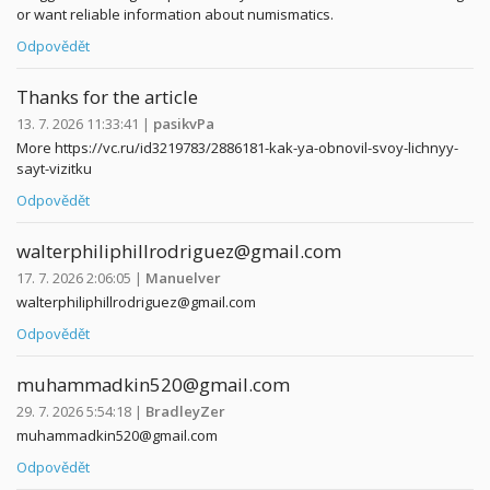
or want reliable information about numismatics.
Odpovědět
Thanks for the article
13. 7. 2026 11:33:41
|
pasikvPa
More https://vc.ru/id3219783/2886181-kak-ya-obnovil-svoy-lichnyy-
sayt-vizitku
Odpovědět
walterphiliphillrodriguez@gmail.com
17. 7. 2026 2:06:05
|
Manuelver
walterphiliphillrodriguez@gmail.com
Odpovědět
muhammadkin520@gmail.com
29. 7. 2026 5:54:18
|
BradleyZer
muhammadkin520@gmail.com
Odpovědět