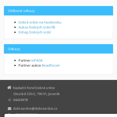
Oblíbené odkazy
Dobrá srdce na Facebooku
Aukce Dobrých srdcí FB
Eshop Dobrých srdcí
Odkazy
Partner
inPAGE
Partner aukce
Beadforum
Nadační fond Dobrá srdce
Slezská 535/2, 790 01, Jeseník
04434978
IČ
dobrasrdce@dobrasrdce.cz
+420 732390042