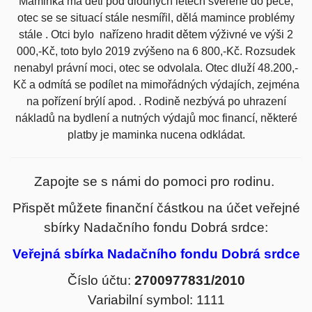
Maminka má děti pod dlouhých letech svěřené do péče,
otec se se situací stále nesmířil, dělá mamince problémy
stále . Otci bylo nařízeno hradit dětem výživné ve výši 2
000,-Kč, toto bylo 2019 zvýšeno na 6 800,-Kč. Rozsudek
nenabyl právní moci, otec se odvolala. Otec dluží 48.200,-
Kč a odmítá se podílet na mimořádných výdajích, zejména
na pořízení brýlí apod. . Rodině nezbývá po uhrazení
nákladů na bydlení a nutných výdajů moc financí, některé
platby je maminka nucena odkládat.
Zapojte se s námi do pomoci pro rodinu.
Přispět můžete finanční částkou na účet veřejné
sbírky
Nadačního fondu Dobrá srdce:
Veřejná sbírka Nadačního fondu Dobrá srdc
e
Číslo účtu:
2700977831/2010
Variabilní symbol: 1111