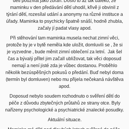
děti používat jako zbraň. Došlo to až tak daleko, že
maminku v den předávání dětí uhodil, křivě ji obvinil z
týrání dětí, rozesílal udání a anonymy na různé instituce a
úřady. Maminka to psychicky špatně snáší, hodně zhubla,
začaly jí padat vlasy apod.
Při stěhování tam maminka musela nechat zimní věci,
protože by je v bytě neměla kde uložit, domluvili se , že si
je vyzvedne , bude měnit zimní oblečení za letní. Jak šel
čas a bývalý přítel jim začall ubližovat, tak věci doposud
nemají a není jisté zda je vůbec dostanou. Proběhlo
několik bezúspěšných pokusů o předání. Buď nebyl doma
(termín byl domluven) nebo mu přijela nečekaná návštěva
apod.
Doposud nebylo soudem rozhodnuto o svěření dětí do
péče z důvodu zbytečných průtahů ze strany otce. Byly
nařízeny psychologické a psychiatrické znalecké posudky.
Aktuální situace.