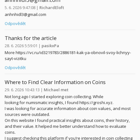
5. 6. 2026 9:47:08
|
RichardEloft
anhnhidl3@gmail.com
Odpovědět
Thanks for the article
28. 6. 2026 5:59:01
|
pasikxPa
More https://vc.ru/id3219783/2886181-kak-ya-obnovil-svoy-lichnyy-
sayt-vizitku
Odpovědět
Where to Find Clear Information on Coins
29. 6. 2026 10:43:13
|
Michael met
Not long ago I started exploring coin collecting. While
looking for numismatic insights, I found https://groshi.xyz.
I was looking for accurate information about coin values, and most
sources were outdated.
On this website I found practical insights about coins, their history,
and their value. It helped me better understand how to evaluate
coins.
I suggest checking this platform if you’re interested in coin collecting