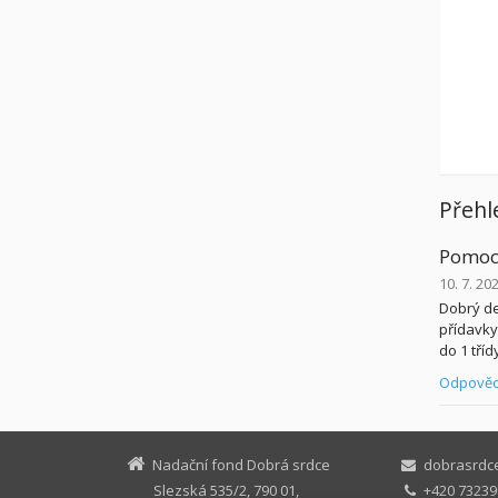
Přehl
Pomoc
10. 7. 20
Dobrý de
přídavky 
do 1 tříd
Odpověd
Nadační fond Dobrá srdce
dobrasrdc
Slezská 535/2, 790 01,
+420 73239