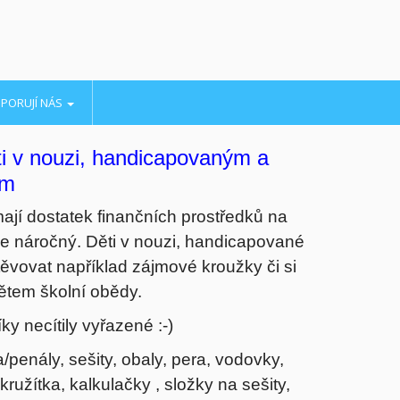
PORUJÍ NÁS
ti v nouzi, handicapovaným a
em
mají dostatek finančních prostředků na
ice náročný. Děti v nouzi, handicapované
ěvovat například zájmové kroužky či si
ětem školní obědy.
y necítily vyřazené :-)
/penály, sešity, obaly, pera, vodovky,
kružítka, kalkulačky , složky na sešity,