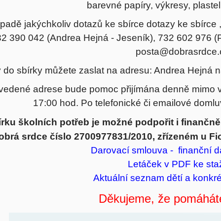
barevné papíry, výkresy, plastel
ípadě jakýchkoliv dotazů ke sbírce dotazy ke sbírce ,
2 390 042 (Andrea Hejná - Jeseník), 732 602 976 (P
posta@dobrasrdce.
 do sbírky můžete zaslat na adresu: Andrea Hejná 
vedené adrese bude pomoc přijímána denně mimo ví
17:00 hod. Po telefonické či emailové domluv
írku školních potřeb je možné podpořit i finančn
obrá srdce číslo 2700977831/2010, zřízeném u Fio
Darovací smlouva - finanční d
Letáček v PDF
ke sta
Aktuální seznam dětí a konkré
Děkujeme, že pomáháte