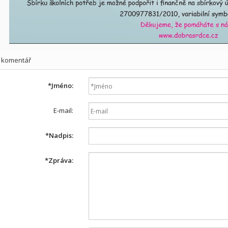
t komentář
*
Jméno:
E-mail:
*
Nadpis:
*
Zpráva: