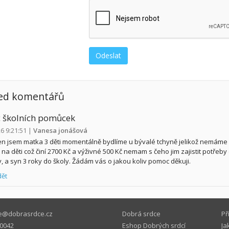
ed komentářů
 školních pomůcek
26 9:21:51
|
Vanesa jonášová
n jsem matka 3 děti momentálně bydlíme u bývalé tchyně jelikož nemám
na děti což činí 2700 Kč a výživné 500 Kč nemam s čeho jim zajistit potřeby do
y, a syn 3 roky do školy. Žádám vás o jakou koliv pomoc děkuji.
ět
e@dobrasrdce.cz
Dobrá srdce
Př
0042
Eshop Dobrých srdcí
Ja