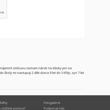
e nájemní smlouvu nemam nárok na dávky jen na
 školy mi nastupuji 2 děti dcera 9 let do 3 třídy, syn 7 let
íběhy
Fotogalerie
k můžete pomoci?
Podporují nás