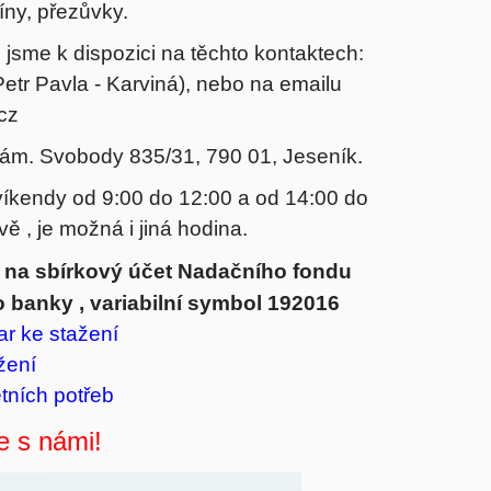
íny, přezůvky.
 jsme k dispozici na těchto kontaktech:
etr Pavla - Karviná), nebo na emailu
cz
nám. Svobody 835/31, 790 01, Jeseník.
kendy od 9:00 do 12:00 a od 14:00 do
ě , je možná i jiná hodina.
ě na sbírkový účet Nadačního fondu
 banky , variabilní symbol 192016
ar
ke stažení
žení
tních potřeb
 s námi!