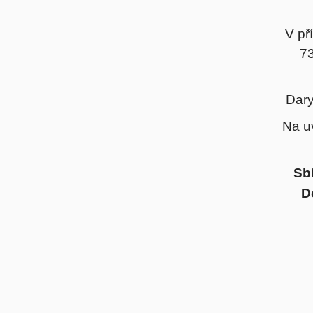
V př
73
Dary
Na u
Sb
D