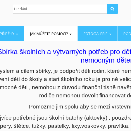
Hledat
PŘÍBĚHY
JAK MŮŽETE POMOCI?
FOTOGALERIE
POD
Sbírka školních a výtvarných potřeb pro dě
nemocným dět
slem a cílem sbírky, je podpořit děti rodin, které ne
ení dětí do školy a start školního roku je pro ně vel
mocné děti , nemohou z důvodu finanční tísně navšt
rodiče nemohou dovolit financovat d
Pomozme jim spolu aby se mezi vrstevník
jvíce potřebné jsou školní batohy (aktovky) , pouzdra
pery, štětce, tužky, pastelky, fixy,voskovky, pravítka, 