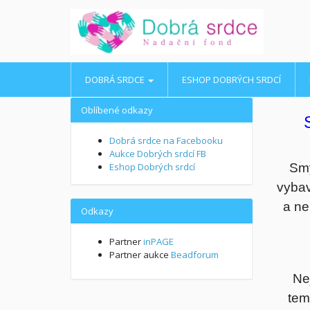
DOBRÁ SRDCE
ESHOP DOBRÝCH SRDCÍ
Oblíbené odkazy
Dobrá srdce na Facebooku
Aukce Dobrých srdcí FB
Eshop Dobrých srdcí
Smy
vybav
a ne
Odkazy
Partner
inPAGE
Partner aukce
Beadforum
Ne
tem